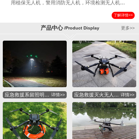
用植保无人机，警用消防无人机，环境检测无人机，
国土测绘无人机，运输无人机，应急救援无人机，物
了解详情>>
流配送无人机，军用特种无人机等多种应用机型。公
司自成立以来以其独特的设计方案，严格的检验标准
产品中心
/Product Display
更多>>
获得国内外客户的一致好评。
应急救援系留照明…
详情>>
应急救援灭火无人…
详情>>