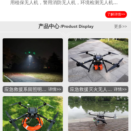
用植保无人机，警用消防无人机，环境检测无人机，
国土测绘无人机，运输无人机，应急救援无人机，物
了解详情>>
流配送无人机，军用特种无人机等多种应用机型。公
司自成立以来以其独特的设计方案，严格的检验标准
产品中心
/Product Display
更多>>
获得国内外客户的一致好评。
应急救援系留照明…
详情>>
应急救援灭火无人…
详情>>