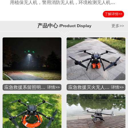
用植保无人机，警用消防无人机，环境检测无人机，
国土测绘无人机，运输无人机，应急救援无人机，物
了解详情>>
流配送无人机，军用特种无人机等多种应用机型。公
司自成立以来以其独特的设计方案，严格的检验标准
产品中心
/Product Display
更多>>
获得国内外客户的一致好评。
应急救援系留照明…
详情>>
应急救援灭火无人…
详情>>