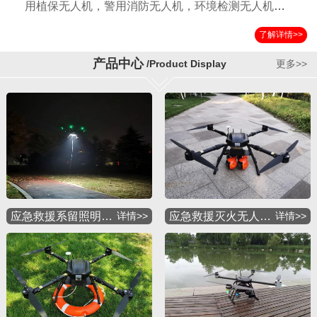
用植保无人机，警用消防无人机，环境检测无人机，
国土测绘无人机，运输无人机，应急救援无人机，物
了解详情>>
流配送无人机，军用特种无人机等多种应用机型。公
司自成立以来以其独特的设计方案，严格的检验标准
产品中心
/Product Display
更多>>
获得国内外客户的一致好评。
应急救援系留照明…
详情>>
应急救援灭火无人…
详情>>