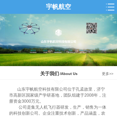
宇帆航空
关于我们
/About Us
更多>>
山东宇帆航空科技有限公司位于孔孟故里，济宁
市高新区国家级产学研基地，团队组建于2008年，注
册资金3000万元。
公司是集无人机飞行器研发，生产，销售为一体
的科技创新公司。企业注重技术创新，产品涵盖，农