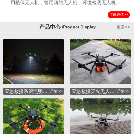
用植保无人机，警用消防无人机，环境检测无人机，
国土测绘无人机，运输无人机，应急救援无人机，物
了解详情>>
流配送无人机，军用特种无人机等多种应用机型。公
司自成立以来以其独特的设计方案，严格的检验标准
产品中心
/Product Display
更多>>
获得国内外客户的一致好评。
应急救援系留照明…
详情>>
应急救援灭火无人…
详情>>