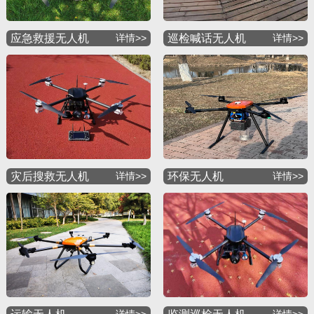
应急救援无人机
详情>>
巡检喊话无人机
详情>>
灾后搜救无人机
详情>>
环保无人机
详情>>
详情>>
详情>>